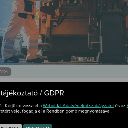
VAROK
var
 tájékoztató / GDPR
ál. Kérjük olvassa el a
Weboldal Adatvédelmi szabályzatot
és az
etért vele, fogadja el a Rendben gomb megnyomásával.
árhely, belterület 3570/64. (Szántó Kovács János utcá