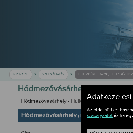
NYITÓLAP
SZOLGÁLTATÁS
HULLADÉKLERAKÓK, HULLADÉKUD
Hódmezővásárhely Hulladékud
Adatkezelési
Hódmezővásárhely - Hulladékudvar
Az oldal sütiket haszn
Hódmezővásárhely
szabályzatot
és ha egy
(10 ezer fő feletti)
6800 Hódmezővás