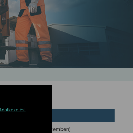
Adatkezelési
n a Hódtrans Kft-vel szemben)