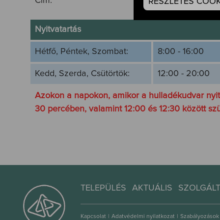
Cím:
RÉSZLETES COOKI
GPS (46.437281
Nyitvatartás
Hétfő, Péntek, Szombat:
8:00 - 16:00
Kedd, Szerda, Csütörtök:
12:00 - 20:00
Azokon a napokon, amikor a hulladékudvar nyitva
30 percében, valamint 12:00 és 12:30 között szü
TELEPÜLÉS
AKTUÁLIS
SZOLGÁL
Kapcsolat
|
Adatvédelmi nyilatkozat
|
Szabályozások