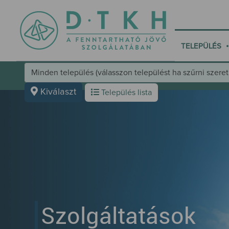
•
TELEPÜLÉS
Település választó kezelőfelület
Kiválaszt
Település lista
Szolgáltatások