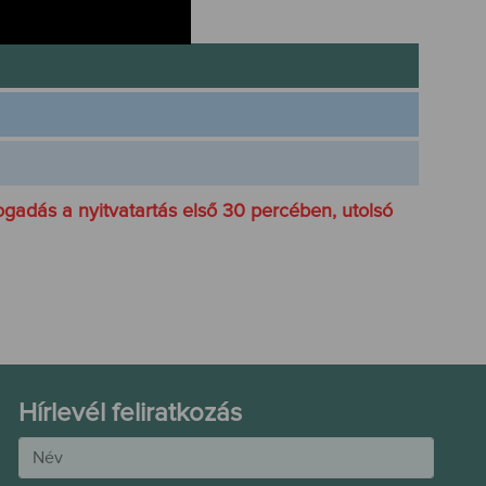
ogadás a nyitvatartás első 30 percében, utolsó
Hírlevél feliratkozás