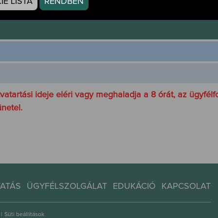
E LISTA
RENDBEN
, 20.316938)
tartási ideje eléri vagy meghaladja a 8 órát, az ügyfélf
netel.
TATÁS
ÜGYFÉLSZOLGÁLAT
EDUKÁCIÓ
KAPCSOLAT
|
Süti beállítások