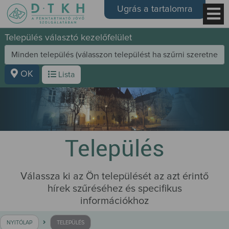
Ugrás a tartalomra
Település választó kezelőfelület
OK
Lista
Település
Válassza ki az Ön települését az azt érintő
hírek szűréséhez és specifikus
információkhoz
NYITÓLAP
TELEPÜLÉS