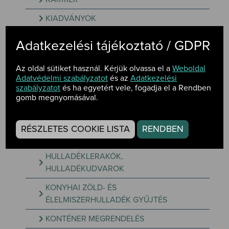
KIADVÁNYOK
NYEREMÉNYJÁTÉK
Adatkezelési tájékoztató / GDPR
TELEPÜLÉSEK KÖZÖTTI SZELEKTÍV
Az oldal sütiket használ. Kérjük olvassa el a
Weboldal
HULLADÉKGYŰJTŐ VERSENY
Adatvédelmi szabályzatot
és az
Adatkezelési
GYAKRAN ISMÉTELT KÉRDÉSEK
szabályzatot
és ha egyetért vele, fogadja el a Rendben
gomb megnyomásával.
SZOLGÁLTATÁS
SZOLGÁLTATÁSSAL ELLÁTOTT
RÉSZLETES COOKIE LISTA
RENDBEN
TELEPÜLÉSEK
HULLADÉKLERAKÓK,
HULLADÉKUDVAROK
KONYHAI ZÖLD- ÉS
ÉLELMISZERHULLADÉK GYŰJTÉS
KONTÉNER MEGRENDELÉS