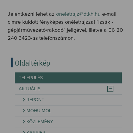
Jelentkezni lehet az
oneletrajz@dtkh.hu
e-mail
címre küldött fényképes önéletrajzzal "Izsák -
gépjárművezető/rakodó" jeligével, illetve a 06 20
240 3423-as telefonszámon.
Oldaltérkép
TELEPÜLÉS
AKTUÁLIS
REPONT
MOHU MOL
KÖZLEMÉNY
KARRIER