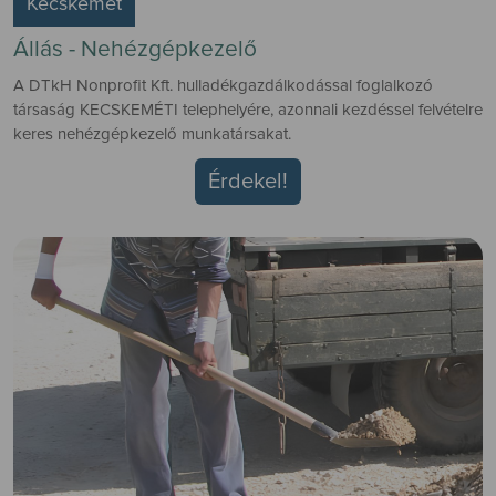
Kecskemét
Állás - Nehézgépkezelő
A DTkH Nonprofit Kft. hulladékgazdálkodással foglalkozó
társaság KECSKEMÉTI telephelyére, azonnali kezdéssel felvételre
keres nehézgépkezelő munkatársakat.
Érdekel!