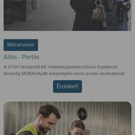
Mórahalom
Állás - Portás
A DTkH Nonprofit Kft. hulladékgazdálkodással foglalkozó
társaság MÓRAHALMI telephelyére keres portás munkatársat:
Érdekel!