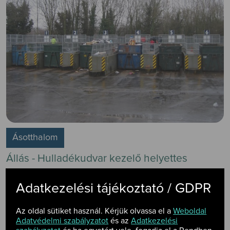
Ásotthalom
Állás - Hulladékudvar kezelő helyettes
A DTkH Nonprofit Kft. hulladékgazdálkodással foglalkozó
Adatkezelési tájékoztató / GDPR
társaság Vaskútról induló munkavégzéssel működési területén
található hulladékudvarokba kezelőhelyettes munkatársat keres,
céges autó biztosításával.
Az oldal sütiket használ. Kérjük olvassa el a
Weboldal
Adatvédelmi szabályzatot
és az
Adatkezelési