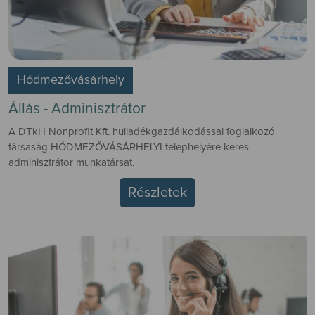
Hódmezővásárhely
Állás - Adminisztrátor
A DTkH Nonprofit Kft. hulladékgazdálkodással foglalkozó
társaság HÓDMEZŐVÁSÁRHELYI telephelyére keres
adminisztrátor munkatársat.
Részletek