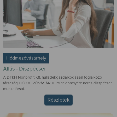
Hódmezővásárhely
Állás - Diszpécser
A DTkH Nonprofit Kft. hulladékgazdálkodással foglalkozó
társaság HÓDMEZŐVÁSÁRHELYI telephelyére keres diszpécser
munkatársat.
Részletek