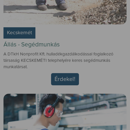
Kecskemét
Állás - Segédmunkás
A DTkH Nonprofit Kft. hulladékgazdálkodással foglalkozó
társaság KECSKEMÉTI telephelyére keres segédmunkás
munkatársat.
Érdekel!