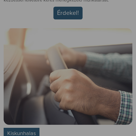
kezdéssel felvételre keres mérlegkezelő munkatársat.
Érdekel!
Kiskunhalas