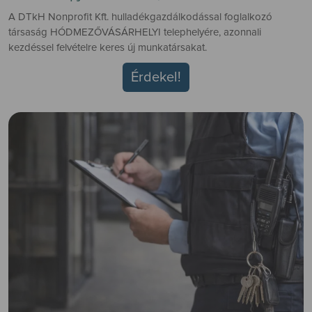
A DTkH Nonprofit Kft. hulladékgazdálkodással foglalkozó
társaság HÓDMEZŐVÁSÁRHELYI telephelyére, azonnali
kezdéssel felvételre keres új munkatársakat.
Érdekel!