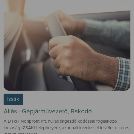
Izsák
Állás - Gépjárművezető, Rakodó
A DTkH Nonprofit Kft. hulladékgazdálkodással foglalkozó
társaság IZSÁKI telephelyére, azonnali kezdéssel felvételre keres