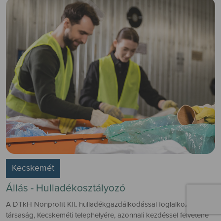
Kecskemét
Állás - Hulladékosztályozó
A DTkH Nonprofit Kft. hulladékgazdálkodással foglalkozó
társaság, Kecskeméti telephelyére, azonnali kezdéssel felvételre