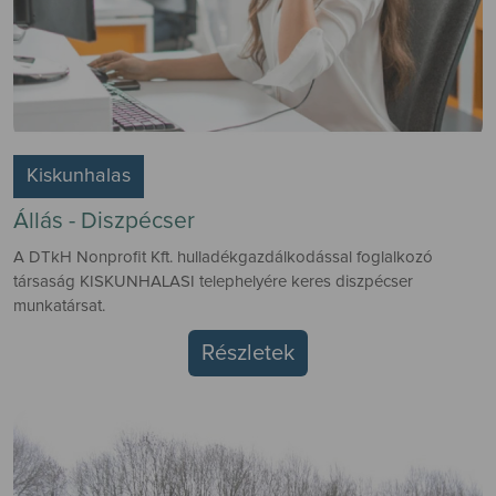
Kiskunhalas
Állás - Diszpécser
A DTkH Nonprofit Kft. hulladékgazdálkodással foglalkozó
társaság KISKUNHALASI telephelyére keres diszpécser
munkatársat.
Részletek