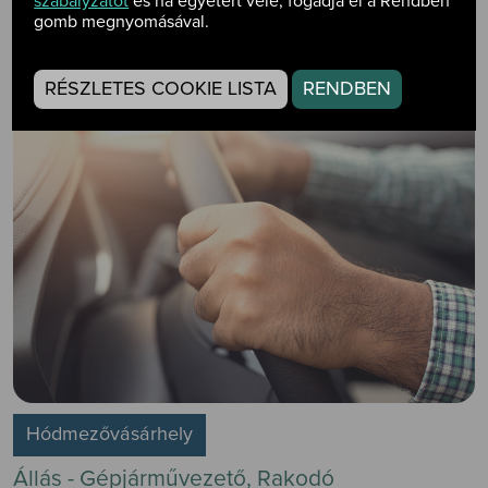
Részletek
szabályzatot
és ha egyetért vele, fogadja el a Rendben
gomb megnyomásával.
RÉSZLETES COOKIE LISTA
RENDBEN
Hódmezővásárhely
Állás - Gépjárművezető, Rakodó