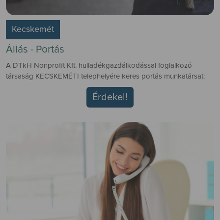
Kecskemét
Állás - Portás
A DTkH Nonprofit Kft. hulladékgazdálkodással foglalkozó
társaság KECSKEMÉTI telephelyére keres portás munkatársat:
Érdekel!