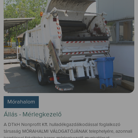
Mórahalom
Állás - Mérlegkezelő
A DTkH Nonprofit Kft. hulladékgazdálkodással foglalkozó
társaság MÓRAHALMI VÁLOGATÓJÁNAK telephelyére, azonnali