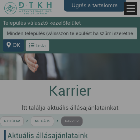
Ugrás a tartalomra
Település választó kezelőfelület
OK
Lista
Karrier
Itt találja aktuális állásajánlatainkat
NYITÓLAP
AKTUÁLIS
KARRIER
Aktuális állásajánlataink