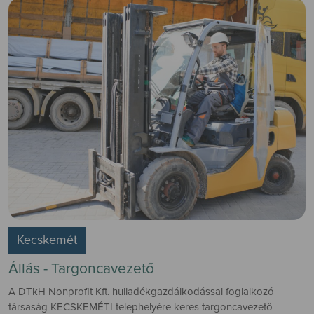
Kecskemét
Állás - Targoncavezető
A DTkH Nonprofit Kft. hulladékgazdálkodással foglalkozó
társaság KECSKEMÉTI telephelyére keres targoncavezető