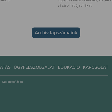
orábban.
legújabb divat trendeket, és pár e
vásárolhat új ruhákat.
Archív lapszámaink
TATÁS
ÜGYFÉLSZOLGÁLAT
EDUKÁCIÓ
KAPCSOLAT
|
Süti beállítások