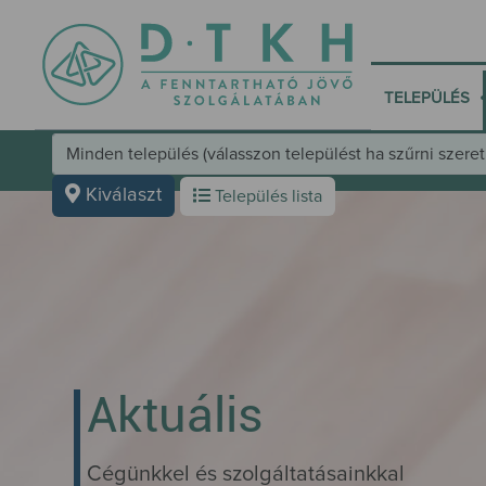
•
TELEPÜLÉS
Település választó kezelőfelület
Kiválaszt
Település lista
Aktuális
Cégünkkel és szolgáltatásainkkal