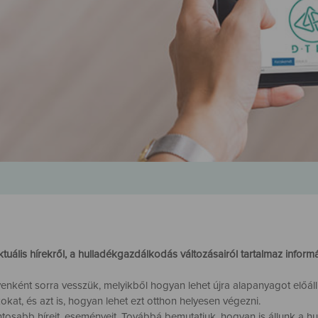
is hírekről, a hulladékgazdálkodás változásairól tartalmaz informá
nként sorra vesszük, melyikből hogyan lehet újra alapanyagot előállí
kokat, és azt is, hogyan lehet ezt otthon helyesen végezni.
abb híreit, eseményeit. Továbbá bemutatjuk, hogyan is állunk a hull