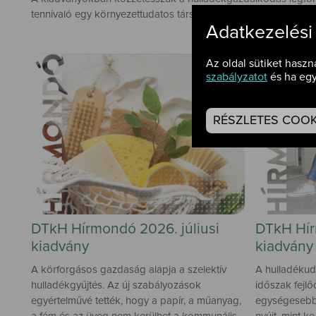
tennivaló egy környezettudatos társadalom megteremtéséhez.
Adatkezelési
Az oldal sütiket haszn
szabályzatot
és ha egy
RÉSZLETES COOKI
DTkH Hírmondó 2026. júliusi
DTkH Hír
kiadvány
kiadvány
A körforgásos gazdaság alapja a szelektív
A hulladékud
hulladékgyűjtés. Az új szabályozások
időszak fejl
egyértelművé tették, hogy a papír, a műanyag,
egységesebb 