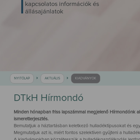
kapcsolatos információk és
állásajánlatok
NYITÓLAP
AKTUÁLIS
KIADVÁNYOK
DTkH Hírmondó
Minden hónapban friss lapszámmal megjelenő Hírmondónk aktuál
ismeretterjesztés.
Bemutatjuk a háztartásban keletkező hulladéktípusokat és egye
Megmutatjuk azt is, miért fontos szelektíven gyűjteni a hulladé
A kiadványokban közzétesszük a hulladékgazdálkodás legfontos