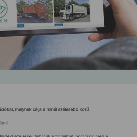
ciókat, melynek célja a minél szélesebb körű
tani.
adékkezeléssel, felhívjuk a figyelmet, hogy sok még a