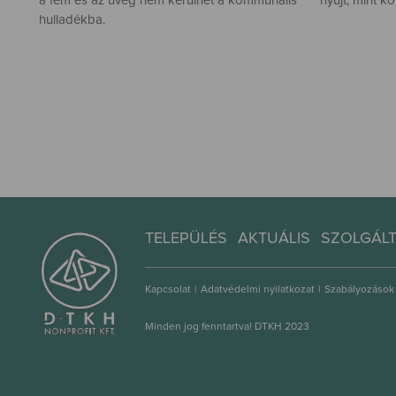
a fém és az üveg nem kerülhet a kommunális
nyújt, mint k
hulladékba.
TELEPÜLÉS
AKTUÁLIS
SZOLGÁL
Kapcsolat
|
Adatvédelmi nyilatkozat
|
Szabályozások
Minden jog fenntartva! DTKH 2023