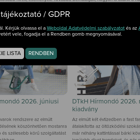
 tájékoztató / GDPR
ál. Kérjük olvassa el a
Weboldal Adatvédelmi szabályzatot
és az
etért vele, fogadja el a Rendben gomb megnyomásával.
E LISTA
RENDBEN
mondó 2026. júniusi
DTkH Hírmondó 2026. 
kiadvány
varok rendszere az elmúlt
Az elmúlt két évtizedben a fast fa
ődésének köszönhetően mostanra
átalakította az öltözködési szoká
és szélesebb körű szolgáltatást
már néhány kattintással bárki köv