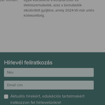
zer forintért
egyik kulcseleme a konyhai zöld- és
élelmiszerhulladék, azaz a biohulladék
elkülönített gyűjtése, amely 2024-től már uniós
kötelezettség.
Hírlevél feliratkozás
Aktuális hírekért, edukációs tartalmakért
iratkozzon fel hírlevelünkre!