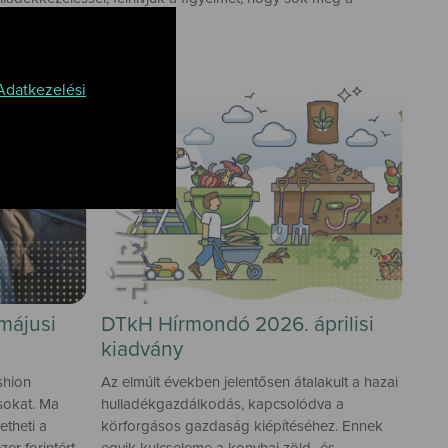
Adatkezelési
májusi
DTkH Hírmondó 2026. áprilisi
kiadvány
shion
Az elmúlt években jelentősen átalakult a hazai
sokat. Ma
hulladékgazdálkodás, kapcsolódva a
etheti a
körforgásos gazdaság kiépítéséhez. Ennek