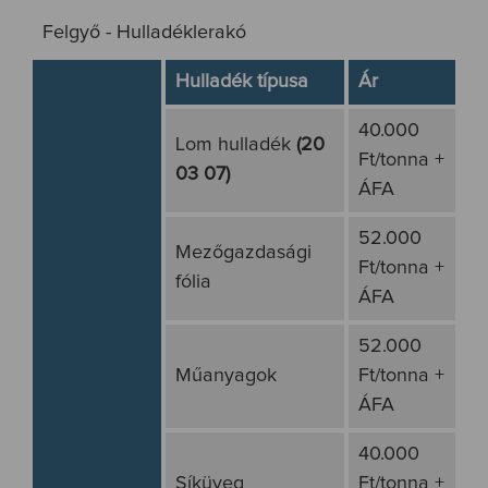
Felgyő - Hulladéklerakó
Hulladék típusa
Ár
40.000
Lom hulladék
(20
Ft/tonna +
03 07)
ÁFA
52.000
Mezőgazdasági
Ft/tonna +
fólia
ÁFA
52.000
Műanyagok
Ft/tonna +
ÁFA
40.000
Síküveg
Ft/tonna +