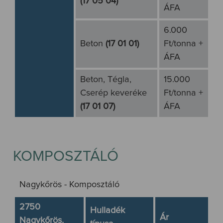
(17 05 04)
ÁFA
6.000
Beton
(17 01 01)
Ft/tonna +
ÁFA
Beton, Tégla,
15.000
Cserép keveréke
Ft/tonna +
(17 01 07)
ÁFA
KOMPOSZTÁLÓ
Nagykőrös - Komposztáló
2750
Hulladék
Ár
Nagykőrös,