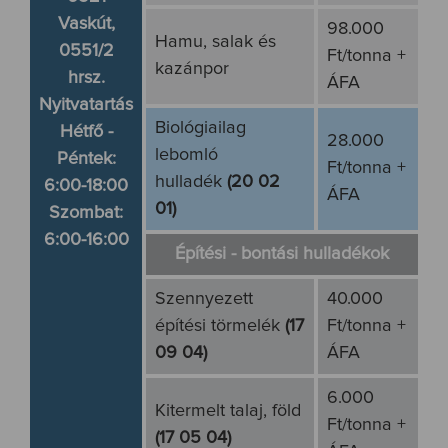
Vaskút,
98.000
Hamu, salak és
0551/2
Ft/tonna +
kazánpor
hrsz.
ÁFA
Nyitvatartás
Biológiailag
Hétfő -
28.000
lebomló
Péntek:
Ft/tonna +
hulladék
(20 02
6:00-18:00
ÁFA
01)
Szombat:
6:00-16:00
Építési - bontási hulladékok
Szennyezett
40.000
építési törmelék
(17
Ft/tonna +
09 04)
ÁFA
6.000
Kitermelt talaj, föld
Ft/tonna +
(17 05 04)