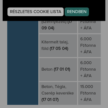
8:00-15:00
Építési - bontási hulladékok
RÉSZLETES COOKIE LISTA
RENDBEN
Építési törmelék
40.000
(szennyezett)
(17
Ft/tonna
09 04)
+ ÁFA
6.000
Kitermelt talaj,
Ft/tonna
föld
(17 05 04)
+ ÁFA
6.000
Beton
(17 01 01)
Ft/tonna
+ ÁFA
Beton, Tégla,
15.000
Cserép keveréke
Ft/tonna
(17 01 07)
+ ÁFA