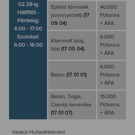
02.28-ig
Építési törmelék
40.000
Hétfőtől -
(szennyezett)
(17
Ft/tonna
Péntekig:
09 04)
+ ÁFA
6:00 - 17:00
Szombat:
6.000
Kitermelt talaj,
6:00 - 16:00
Ft/tonna
föld
(17 05 04)
+ ÁFA
6.000
Beton
(17 01 01)
Ft/tonna
+ ÁFA
Beton, Tégla,
15.000
Cserép keveréke
Ft/tonna
(17 01 07)
+ ÁFA
Vaskút Hulladéklerakó