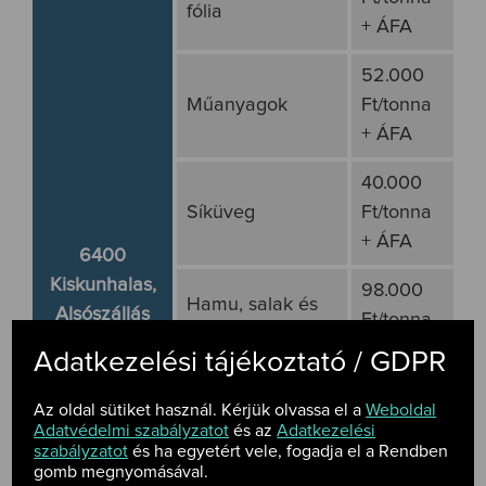
fólia
+ ÁFA
52.000
Műanyagok
Ft/tonna
+ ÁFA
40.000
Síküveg
Ft/tonna
+ ÁFA
6400
Kiskunhalas,
98.000
Hamu, salak és
Alsószállás
Ft/tonna
kazánpor
puszta
+ ÁFA
Adatkezelési tájékoztató / GDPR
0995/12 hrsz.
Biológiailag
28.000
Nyitvatartás
Az oldal sütiket használ. Kérjük olvassa el a
Weboldal
lebomló hulladék
Ft/tonna
Adatvédelmi szabályzatot
Hétfőtől
és az
Adatkezelési
szabályzatot
és ha egyetért vele, fogadja el a Rendben
(20 02 01)
+ ÁFA
péntekig:
gomb megnyomásával.