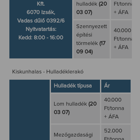
Kft.
hulladék
(20
Ft/tonna
6070 Izsák,
03 07)
+ ÁFA
Vadas dűlő 0392/6
Szennyezett
Nyitvatartás:
40.000
építési
Kedd: 8:00 - 16:00
Ft/tonna
törmelék
(17
+ ÁFA
09 04)
Kiskunhalas - Hulladéklerakó
Hulladék típusa
Ár
40.000
Lom hulladék
(20
Ft/tonna
03 07)
+ ÁFA
52.000
Mezőgazdasági
Ft/tonna