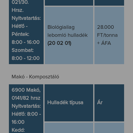
021/30.
Hrsz.
Nyitvatartás:
Hétfő -
Biológiailag
28.000
Péntek:
lebomló hulladék
FT/tonna
8:00 - 16:00
(20 02 01)
+ ÁFA
Szombat:
8:00 - 12:00
Makó - Komposztáló
6900 Makó,
0141/82 hrsz
Hulladék típusa
Ár
Nyitvatartás:
Hétfő: 8:00 -
16:00
Kedd: