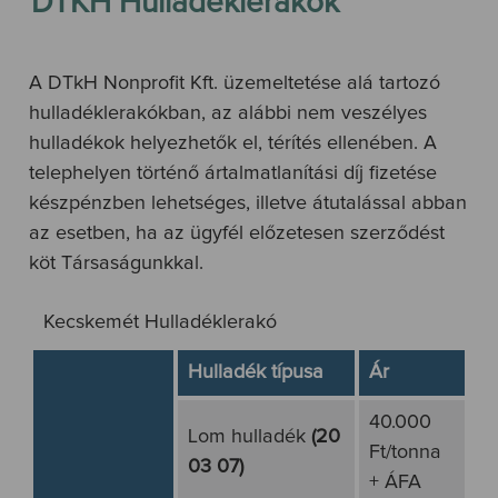
DTKH Hulladéklerakók
A DTkH Nonprofit Kft. üzemeltetése alá tartozó
hulladéklerakókban, az alábbi nem veszélyes
hulladékok helyezhetők el, térítés ellenében. A
telephelyen történő ártalmatlanítási díj fizetése
készpénzben lehetséges, illetve átutalással abban
az esetben, ha az ügyfél előzetesen szerződést
köt Társaságunkkal.
Kecskemét Hulladéklerakó
Hulladék típusa
Ár
40.000
Lom hulladék
(20
Ft/tonna
03 07)
+ ÁFA