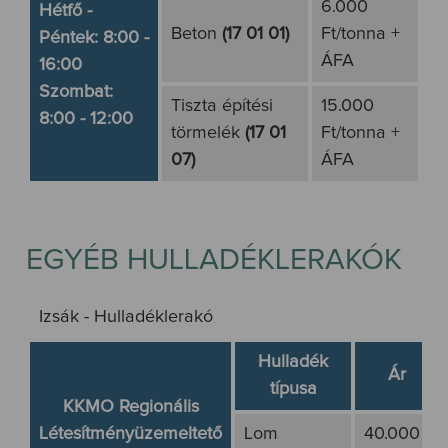
6.000
Hétfő -
Beton
(17 01 01)
Ft/tonna +
Péntek: 8:00 -
ÁFA
16:00
Szombat:
Tiszta építési
15.000
8:00 - 12:00
törmelék
(17 01
Ft/tonna +
07)
ÁFA
EGYÉB HULLADÉKLERAKÓK
Izsák - Hulladéklerakó
Hulladék
Ár
típusa
KKMO Regionális
Létesítményüzemeltető
Lom
40.000