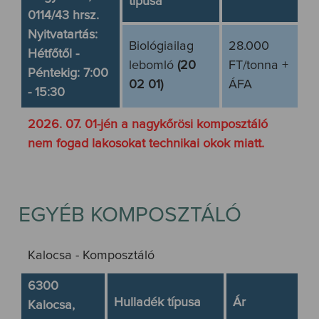
típusa
0114/43 hrsz.
Nyitvatartás:
Biológiailag
28.000
Hétfőtől -
lebomló
(20
FT/tonna +
Péntekig: 7:00
02 01)
ÁFA
- 15:30
2026. 07. 01-jén a nagykőrösi komposztáló
nem fogad lakosokat technikai okok miatt.
EGYÉB KOMPOSZTÁLÓ
Kalocsa - Komposztáló
6300
Hulladék típusa
Ár
Kalocsa,