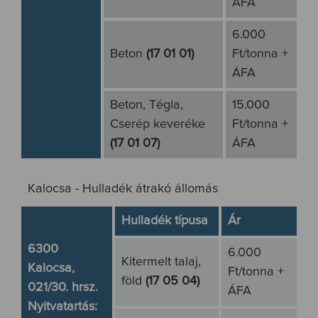
ÁFA
6.000
Beton
(17 01 01)
Ft/tonna +
ÁFA
Beton, Tégla,
15.000
Cserép keveréke
Ft/tonna +
(17 01 07)
ÁFA
Kalocsa - Hulladék átrakó állomás
Hulladék típusa
Ár
6300
6.000
Kitermelt talaj,
Kalocsa,
Ft/tonna +
föld
(17 05 04)
021/30. hrsz.
ÁFA
Nyitvatartás: