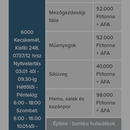
52.000
Mezőgazdasági
Ft/tonna
fólia
+ ÁFA
6000
52.000
Kecskemét,
Műanyagok
Ft/tonna
Kisfái 248,
+ ÁFA
0737/12 hrsz
Nyitvatartás
40.000
03.01 -től -
Síküveg
Ft/tonna
09.30-ig
+ ÁFA
Hétfőtől -
Péntekig:
98.000
Hamu, salak és
6:00 - 18:00
Ft/tonna
kazánpor
Szombat:
+ ÁFA
6:00 - 16:00
Építési - bontási hulladékok
10.01-től -