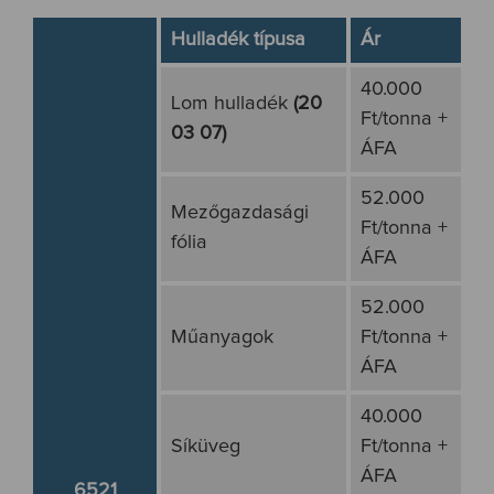
Hulladék típusa
Ár
40.000
Lom hulladék
(20
Ft/tonna +
03 07)
ÁFA
52.000
Mezőgazdasági
Ft/tonna +
fólia
ÁFA
52.000
Műanyagok
Ft/tonna +
ÁFA
40.000
Síküveg
Ft/tonna +
ÁFA
6521