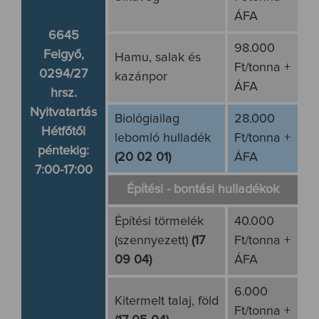
ÁFA
6645
98.000
Felgyő,
Hamu, salak és
Ft/tonna +
0294/27
kazánpor
ÁFA
hrsz.
Nyitvatartás
Biológiailag
28.000
Hétfőtől
lebomló hulladék
Ft/tonna +
péntekig:
(20 02 01)
ÁFA
7:00-17:00
Építési - bontási hulladékok
Építési törmelék
40.000
(szennyezett)
(17
Ft/tonna +
09 04)
ÁFA
6.000
Kitermelt talaj, föld
Ft/tonna +