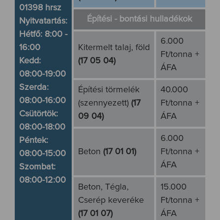
01398 hrsz
Építési - bontási hulladékok
Nyitvatartás:
Hétfő: 8:00 -
6.000
16:00
Kitermelt talaj, föld
Ft/tonna +
Kedd:
(17 05 04)
ÁFA
08:00-19:00
Szerda:
Építési törmelék
40.000
08:00-16:00
(szennyezett)
(17
Ft/tonna +
Csütörtök:
09 04)
ÁFA
08:00-18:00
6.000
Péntek:
Beton
(17 01 01)
Ft/tonna +
08:00-15:00
ÁFA
Szombat:
08:00-12:00
Beton, Tégla,
15.000
Cserép keveréke
Ft/tonna +
(17 01 07)
ÁFA