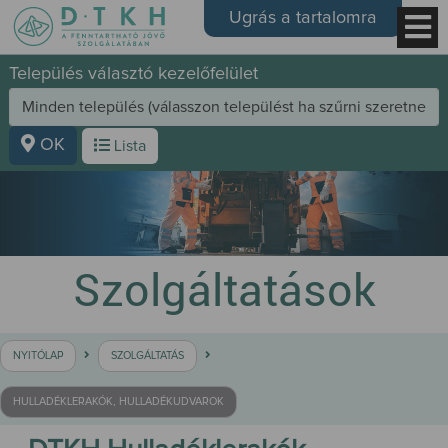
Ugrás a tartalomra
Település választó kezelőfelület
OK
Lista
Szolgáltatások
NYITÓLAP
SZOLGÁLTATÁS
HULLADÉKLERAKÓK, HULLADÉKUDVAROK