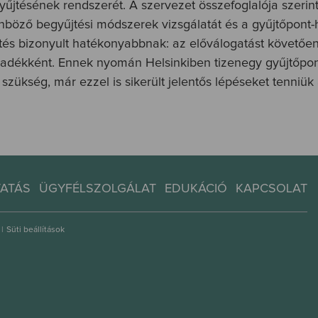
yűjtésének rendszerét. A szervezet összefoglalója szerin
öző begyűjtési módszerek vizsgálatát és a gyűjtőpont-há
és bizonyult hatékonyabbnak: az előválogatást követően a
adékként. Ennek nyomán Helsinkiben tizenegy gyűjtőponto
szükség, már ezzel is sikerült jelentős lépéseket tenniü
TATÁS
ÜGYFÉLSZOLGÁLAT
EDUKÁCIÓ
KAPCSOLAT
|
Süti beállítások