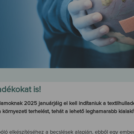
adékokat is!
moknak 2025 januárjáig el kell indítaniuk a textilhulladé
 környezeti terhelést, tehát a lehető leghamarabb kialakí
óló elkészítéséhez a becslések alapján, ebből egy ember 2