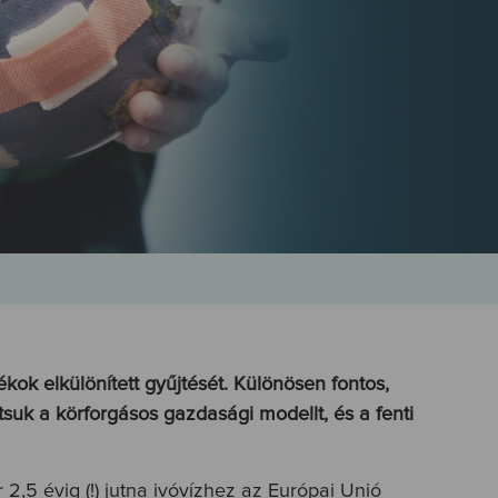
kok elkülönített gyűjtését. Különösen fontos,
tsuk a körforgásos gazdasági modellt, és a fenti
,5 évig (!) jutna ivóvízhez az Európai Unió