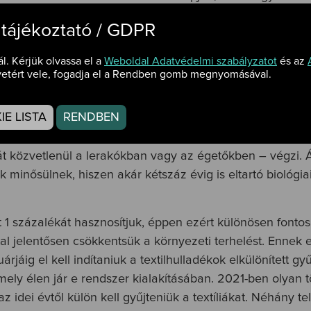
lt termékek száma folyamatosan drasztikusan növekszik, 
 tájékoztató / GDPR
ál. Kérjük olvassa el a
Weboldal Adatvédelmi szabályzatot
és az
el, egyes becslések azt mutatják, hogy az iparág világszer
etért vele, fogadja el a Rendben gomb megnyomásával.
266 milliárd köbmétert tettek ki 2017-ben. A következő so
int a globális szén-dioxid-kibocsátás 10 százaléka a text
E LISTA
RENDBEN
 légi és tengeri közlekedésből összesen nem származik
atosan növekszik, ami szintén jelentősen növeli a környe
t közvetlenül a lerakókban vagy az égetőkben – végzi. Á
ak minősülnek, hiszen akár kétszáz évig is eltartó biológ
 1 százalékát hasznosítjuk, éppen ezért különösen fontos
al jelentősen csökkentsük a környezeti terhelést. Ennek el
áig el kell indítaniuk a textilhulladékok elkülönített 
ly élen jár e rendszer kialakításában. 2021-ben olyan tö
dei évtől külön kell gyűjteniük a textíliákat. Néhány tele