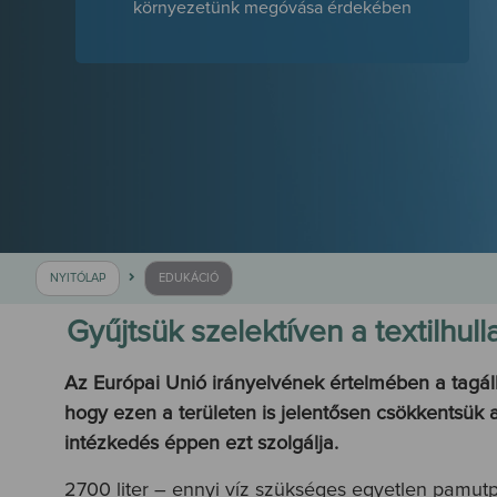
környezetünk megóvása érdekében
NYITÓLAP
EDUKÁCIÓ
Gyűjtsük szelektíven a textilhull
Az Európai Unió irányelvének értelmében a tagálla
hogy ezen a területen is jelentősen csökkentsük a
intézkedés éppen ezt szolgálja.
2700 liter – ennyi víz szükséges egyetlen pamutp