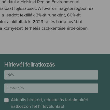
t például a Helsinki Region Environmental
lózat fejlesztését. A fővárosi nagytérségben az
 leadott textíliák 3%-át ruhaként, 60%-át
t alakítottak ki 2023-ra, és bár a további
k a környezeti terhelés csökkentése érdekében.
Hírlevél feliratkozás
Aktuális hírekért, edukációs tartalmakért
iratkozzon fel hírlevelünkre!