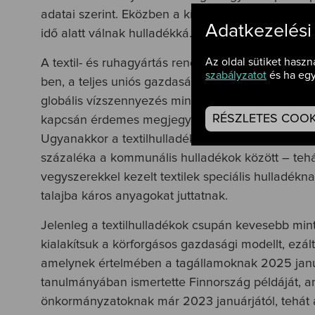
adatai szerint. Eközben a kínálat és a megvásáro
Adatkezelési
idő alatt válnak hulladékká.
Az oldal sütiket haszn
A textil- és ruhagyártás rendkívül sok vizet igény
szabályzatot
és ha egy
ben, a teljes uniós gazdaság szükségletei pedig 
globális vízszennyezés mintegy 20 százaléka, valam
RÉSZLETES COOKI
kapcsán érdemes megjegyezni, hogy a nemzetközi
Ugyanakkor a textilhulladékok volumene is folyam
százaléka a kommunális hulladékok között – tehá
vegyszerekkel kezelt textilek speciális hulladékn
talajba káros anyagokat juttatnak.
Jelenleg a textilhulladékok csupán kevesebb mint
kialakítsuk a körforgásos gazdasági modellt, ezált
amelynek értelmében a tagállamoknak 2025 januárj
tanulmányában ismertette Finnország példáját, ame
önkormányzatoknak már 2023 januárjától, tehát az i