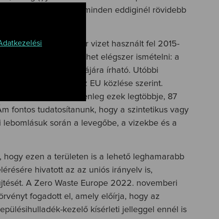
és a textiltermékek is minden eddiginél rövidebb
Adatkezelési
te 79 milliárd köbméter vizet használt fel 2015-
kkoló számokat sem lehet elégszer ismételni: a
il- és divatipar számlájára írható. Utóbbi
 ekkora mennyiség az EU közlése szerint.
zeti szennyezést. Jelenleg ezek legtöbbje, 87
m fontos tudatosítanunk, hogy a szintetikus vagy
iai lebomlásuk során a levegőbe, a vizekbe és a
, hogy ezen a területen is a lehető leghamarabb
érésére hivatott az az uniós irányelv is,
gyűjtését. A Zero Waste Europe 2022. novemberi
rvényt fogadott el, amely előírja, hogy az
pülésihulladék-kezelő kísérleti jelleggel ennél is