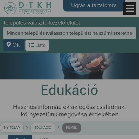
Ugrás a tartalomra
Település választó kezelőfelület
OK
Lista
Edukáció
Hasznos információk az egész családnak,
környezetünk megóvása érdekében
NYITÓLAP
EDUKÁCIÓ
FILMEK