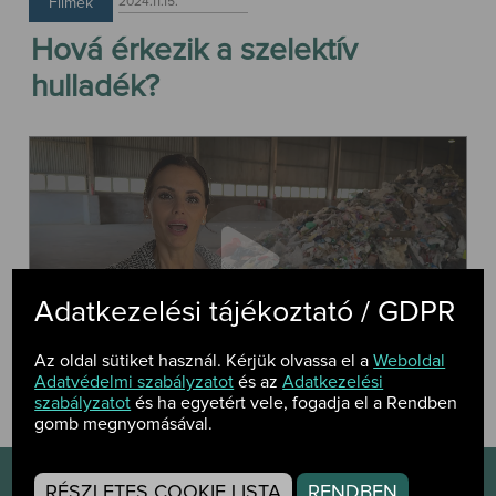
Filmek
2024.11.15.
Hová érkezik a szelektív
hulladék?
Adatkezelési tájékoztató / GDPR
Az oldal sütiket használ. Kérjük olvassa el a
Weboldal
Adatvédelmi szabályzatot
és az
Adatkezelési
szabályzatot
és ha egyetért vele, fogadja el a Rendben
gomb megnyomásával.
RÉSZLETES COOKIE LISTA
RENDBEN