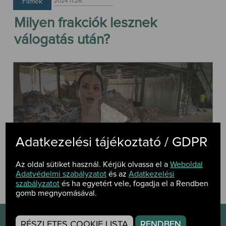
Filmek
2024.11.26.
Milyen frakciók lesznek
válogatás után?
Adatkezelési tájékoztató / GDPR
Az oldal sütiket használ. Kérjük olvassa el a
Weboldal
Adatvédelmi szabályzatot
és az
Adatkezelési
szabályzatot
és ha egyetért vele, fogadja el a Rendben
gomb megnyomásával.
RÉSZLETES COOKIE LISTA
RENDBEN