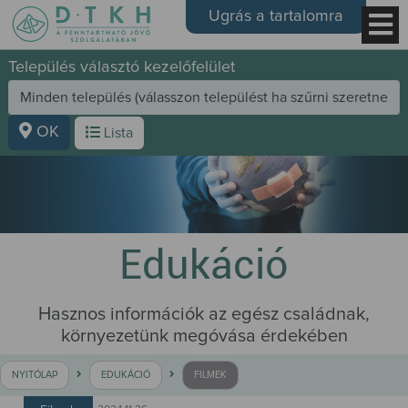
Ugrás a tartalomra
Település választó kezelőfelület
OK
Lista
Edukáció
Hasznos információk az egész családnak,
környezetünk megóvása érdekében
NYITÓLAP
EDUKÁCIÓ
FILMEK